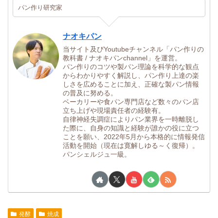
パン作り研究家
ナオキパン
当サイト及びYoutubeチャンネル「パン作りの
教科書 / ナオキパンchannel」を運営。
パン作りのコツや製パン理論を科学的な観点
からわかりやすく解説し、パン作り上達の楽
しさを広めることに加え、正確な製パン情報
の普及に努める。
ベーカリーや食パン専門店など数々のパン店
立ち上げや現場責任者の経験有。
自律神経失調症によりパン業界を一時離脱し
た際に、自身の知識と経験が誰かの役に立つ
ことを願い、2022年5月から本格的に情報発信
活動を開始（現在は寛解しゆる～く復帰）。
パンシェルジュ一級。
発酵
焼成