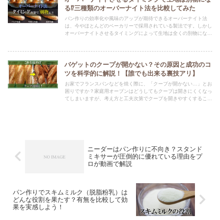
る⁉三種類のオーバーナイト法を比較してみた
パン作りの効率化や風味のアップが期待できるオーバーナイト法
は、今やほとんどのベーカリーで採用されている製法です。しかし
オーバーナイトさせるタイミングによって生地は全くの別物にな
り、レシピ調整が必要な場合もあります。この記事ではソフト系・
ハード系でそれぞれ三種類のオーバーナイト法を比較し、焼き上が
りの違いやレシピの調整方法などを解説します。
バゲットのクープが開かない？その原因と成功のコ
ツを科学的に解説！【誰でも出来る裏技アリ】
お家でフランスパンなどを焼く際に、「クープが開かない…」とお
困りですか？家庭用オーブンはどうしてもクープは開きにくくなっ
てしまいますが、考え方と工夫次第でクープを開きやすくすること
は可能です。ここではクープが開く原理を解説し、その原理を家庭
用オーブンで再現する方法をご紹介します！
ニーダーはパン作りに不向き？スタンド
ミキサーが圧倒的に優れている理由をプ
ロが動画で解説
パン作りでスキムミルク（脱脂粉乳）は
どんな役割を果たす？有無を比較して効
果を実感しよう！