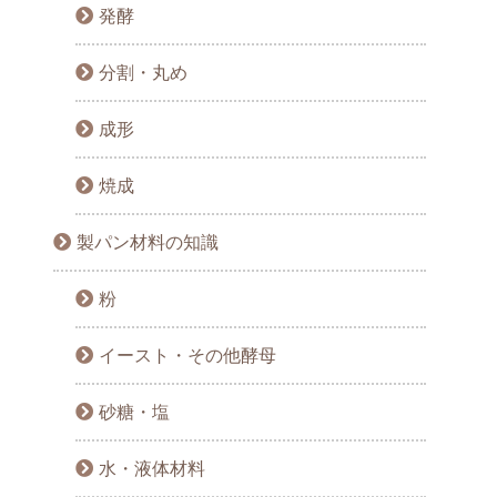
発酵
分割・丸め
成形
焼成
製パン材料の知識
粉
イースト・その他酵母
砂糖・塩
水・液体材料