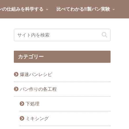
ンの仕組みを科学する
比べてわかる‼製パン実験
カテゴリー
爆速パンレシピ
パン作りの各工程
下処理
ミキシング