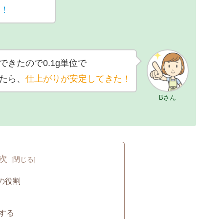
た！
きたので0.1g単位で
たら、
仕上がりが安定してきた！
Bさん
次
の役割
する