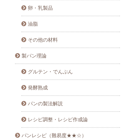
卵・乳製品
油脂
その他の材料
製パン理論
グルテン・でんぷん
発酵熟成
パンの製法解説
レシピ調整・レシピ作成論
パンレシピ（難易度★★☆）