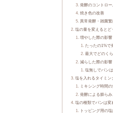
発酵のコントロー
焼き色の改善
異常発酵・雑菌繁
塩の量を変えるとど
増やした際の影響
たったの1%で
最大でどのく
減らした際の影響
塩無しでパン
塩を入れるタイミン
ミキシング時間の
発酵による膨らみ
塩の種類でパンは変
トッピング用の塩