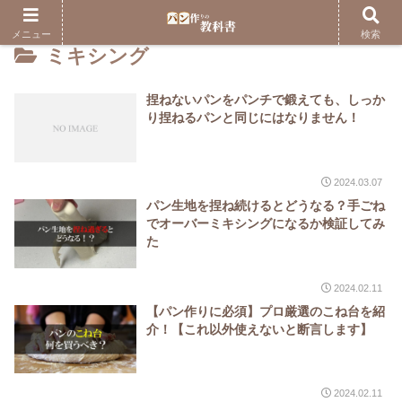
メニュー
検索
ミキシング
捏ねないパンをパンチで鍛えても、しっか
り捏ねるパンと同じにはなりません！
2024.03.07
パン生地を捏ね続けるとどうなる？手ごね
でオーバーミキシングになるか検証してみ
た
2024.02.11
【パン作りに必須】プロ厳選のこね台を紹
介！【これ以外使えないと断言します】
2024.02.11