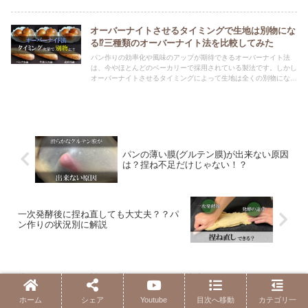
オーバーナイトさせるタイミングで生地は別物にな
る⁉三種類のオーバーナイト法を比較してみた
パン作りの効率化や風味のアップが期待できるオーバーナイト法
は、今やほとんどのベーカリーで採用されている製法です。しかし
オーバーナイトさせるタイミングによって生地は全くの別物にな
り、レシピ調整が必要な場合もあります。この記事ではソフト系・
ハード系でそれぞれ三種類のオーバーナイト法を比較し、焼き上が
りの違いやレシピの調整方法などを解説します。
パンの薄い膜(グルテン膜)が出来ない原因
は？捏ね不足だけじゃない！？
一次発酵後に捏ね直しても大丈夫？？パ
ン作りの状況別に解説
ホーム
製パン理論
発酵熟成
ホーム
シェア
Youtube
目次へ移動
カテゴリ一