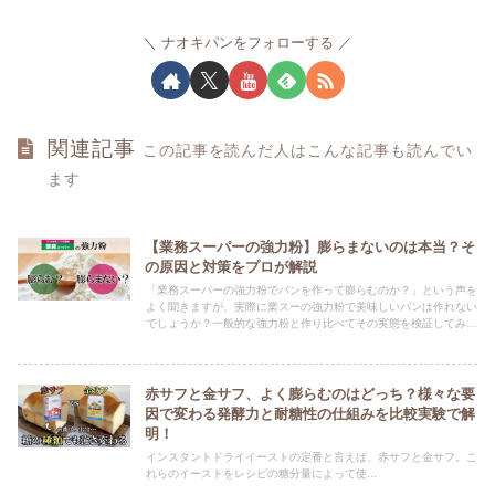
ナオキパンをフォローする
関連記事
この記事を読んだ人はこんな記事も読んでい
ます
【業務スーパーの強力粉】膨らまないのは本当？そ
の原因と対策をプロが解説
「業務スーパーの強力粉でパンを作って膨らむのか？」という声を
よく聞きますが、実際に業スーの強力粉で美味しいパンは作れない
でしょうか？一般的な強力粉と作り比べてその実態を検証してみま
した。高い粉と安い粉の違いや、業務スーパーの粉で美味しいパン
を作るポイントについて解説します。
赤サフと金サフ、よく膨らむのはどっち？様々な要
因で変わる発酵力と耐糖性の仕組みを比較実験で解
明！
インスタントドライイーストの定番と言えば、赤サフと金サフ。こ
れらのイーストをレシピの糖分量によって使...