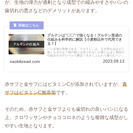
が、生地の弾力が過剰となり成型での縮みやすさやパンの
歯切れの悪さなどのデメリットがあります。
グルテンは"〇〇"で強くなる！グルテン形成の
仕組みを科学的に解説【小麦粉以外で代用でき
る？】
パン生地の骨格である「グルテン」は、なぜ捏ねるほどに
強くなるのか？他の粉には見られない小麦たんぱく独自の
仕組みを分子レベルで解説！大きくふんわり膨らむパンを
作るために重要なことがわかります。
2023.09.13
naokibread.com
赤サフと金サフにはビタミンCが添加されていますが、
青
サフはビタミンC無添加
です。
そのため、赤サフと金サフよりも歯切れの良いパンになる
上、クロワッサンやチョココロネのような複雑な成型がし
やすい生地となります。