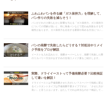
ふわふわパンを作る鍵「ガス保持力」を理解して、
パン作りの失敗を減らそう！
パンがどれだけ膨らむかに影響を与える「ガス保持力」ガス保持力
についての理解が浅いと、特に角食パンなどで思わぬ失敗をする可
能性があります。ガス保持力を左右する要因や高める方法について
解説。
パンの発酵で失敗したらどうする？対処法やリメイ
ク手段をプロが解説
イーストを入れ忘れたり、発酵オーバーしたり…発酵で失敗した際
のリカバリー方法やおすすめの生地リメイク案をご紹介します。
実際、ドライイーストって予備発酵必要？比較検証
して違いを解説！
ドライイーストは予備発酵させた方がいい？スーパーで気軽に変え
るインスタントタイプは予備発酵不要タイプですが、「させた方が
良い」と言う人もいます。はたしてそれは本当なのか？検証してメ
リット・デメリットを解説します。