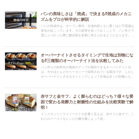
パンの美味しさは「焼成」で決まる⁉焼成のメカニ
ズムをプロが科学的に解説
パンの焼成中は、オーブン庫内・生地内部ともに驚くほど不思議な
変化が起こっています。その原理を知っておくことで、パン作りで
壁にぶつかった際に解決策を容易に考えられるようになります。こ
の記事では焼成中にどのような現象・変化を遂げて美味しいパンが
完成するのかを科学的に解説します。
オーバーナイトさせるタイミングで生地は別物にな
る⁉三種類のオーバーナイト法を比較してみた
パン作りの効率化や風味のアップが期待できるオーバーナイト法
は、今やほとんどのベーカリーで採用されている製法です。しかし
オーバーナイトさせるタイミングによって生地は全くの別物にな
り、レシピ調整が必要な場合もあります。この記事ではソフト系・
ハード系でそれぞれ三種類のオーバーナイト法を比較し、焼き上が
りの違いやレシピの調整方法などを解説します。
赤サフと金サフ、よく膨らむのはどっち？様々な要
因で変わる発酵力と耐糖性の仕組みを比較実験で解
明！
インスタントドライイーストの定番と言えば、赤サフと金サフ。こ
れらのイーストをレシピの糖分量によって使...