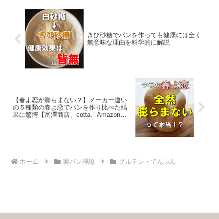
きび砂糖でパンを作っても健康には全く
無意味な理由を科学的に解説
【春よ恋が膨らまない？】メーカー違い
の５種類の春よ恋でパンを作り比べた結
果に驚愕【富澤商店、cotta、Amazon、
日清製粉ウェルナ】
ホーム
製パン理論
グルテン・でんぷん