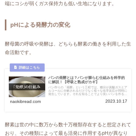
端にコシが弱くガス保持力も低い生地になります。
pHによる発酵力の変化
酵母菌の呼吸や発酵は、どちらも酵素の働きを利用した生
命活動です。
パンの発酵とは？パンが膨らむ仕組みを科学的
に解説！【呼吸と熟成がカギ】
パン作りの「発酵」という工程では、糖分が炭酸ガスとア
ルコールに分解されるだけでなく様々な化学反応が同時に
発生しています。それを知ることでより良いパンを作るた
めのヒントがたくさん見えてきます。この記事では発酵工
2023.10.17
naokibread.com
程で進む生地内の変化について科学的に解説します。
酵素は世の中に数万から数十万種類存在すると想定されて
おり、その種類によって最も活発に作用するpHが異なり