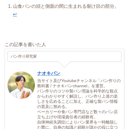
山食パンの頭と側面の間に生まれる裂け目の部分。
↩︎
この記事を書いた人
パン作り研究家
ナオキパン
当サイト及びYoutubeチャンネル「パン作りの
教科書 / ナオキパンchannel」を運営。
パン作りのコツや製パン理論を科学的な観点
からわかりやすく解説し、パン作り上達の楽
しさを広めることに加え、正確な製パン情報
の普及に努める。
ベーカリーや食パン専門店など数々のパン店
立ち上げや現場責任者の経験有。
自律神経失調症によりパン業界を一時離脱し
た際に、自身の知識と経験が誰かの役に立つ