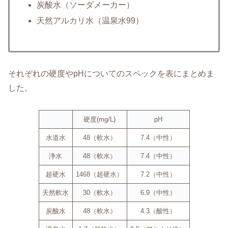
炭酸水（ソーダメーカー）
天然アルカリ水（温泉水99）
それぞれの硬度やpHについてのスペックを表にまとめま
した。
硬度(mg/L)
pH
水道水
48（軟水）
7.4（中性）
浄水
48（軟水）
7.4（中性）
超硬水
1468（超硬水）
7.2（中性）
天然軟水
30（軟水）
6.9（中性）
炭酸水
48（軟水）
4.3（酸性）