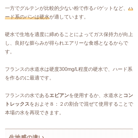
一方でグルテンが比較的少ない粉で作るバゲットなど、
ハ
ード系のパンは硬水
が適しています。
硬水で生地を適度に締めることによってガス保持力が向上
し、良好な膨らみが得られエアリーな食感となるからで
す。
フランスの水道水は硬度300mg/L程度の硬水で、ハード系
を作るのに最適です。
フランスの水である
エビアン
を使用するか、水道水と
コン
トレックス
をおよそ８：２の割合で混ぜて使用することで
本場の水を再現できます。
生地感の違い