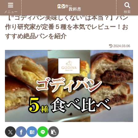
メニュー
検索
【”ゴディパン美味しくない”は本当？】パン
作り研究家が定番５種を本気でレビュー！お
すすめ絶品パンを紹介
2024.03.06