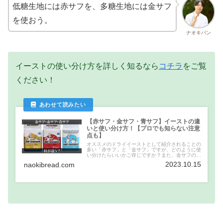
低糖生地には赤サフを、多糖生地には金サフ
を使おう。
ナオキパン
イーストの使い分け方を詳しく知るなら
コチラ
をご覧
ください！
【赤サフ・金サフ・青サフ】イーストの違
いと使い分け方！【プロでも知らない注意
点も】
オススメのドライイーストとして紹介されることの
多い「赤サフ」と「金サフ」ですが、どのように使
い分けたらいいかご存じですか？また、金サフの
「耐糖性」は決して糖分に強いという仕組みではあ
2023.10.15
naokibread.com
りません。この記事では赤サフと金サフの違いや使
い分け方と、耐糖性イーストの科学的な仕組みにつ
いて解説します。おまけに青サフの違いも紹介。