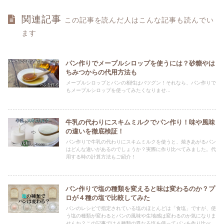
関連記事
この記事を読んだ人はこんな記事も読んでい
ます
パン作りでメープルシロップを使うには？砂糖やは
ちみつからの代用方法も
メープルシロップとパンの相性はバツグン！それなら、パン作りで
もメープルシロップを使ってみたくなりませ...
牛乳の代わりにスキムミルクでパン作り！味や風味
の違いを徹底検証！
パン作りで牛乳の代わりにスキムミルクを使うと、焼きあがるパン
はどんな違いがあるのでしょうか？実際に作り比べてみました。代
用する時の計算方法もご紹介！
パン作りで塩の種類を変えると味は変わるのか？プ
ロが４種の塩で比較してみた
パンのレシピで指定されている塩のほとんどは「食塩」ですが、使
う塩の種類が変わるとパンの風味や生地感は変わるのか気になりま
せんか？この記事では４種類の異なる塩を使ってパンを作り比べた