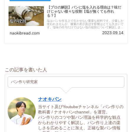
【プロの解説】パンに塩を入れる理由は？味だ
けじゃない様々な役割【塩が無くても作れ
る？】
塩はパンを作る上で欠かせない重要な材料です。少量しか
使われませんが、微量の差が及ぼす影響はとても大きいで
す。塩味の付与だけではない塩の役割について解説しま
す。
2023.09.14
naokibread.com
この記事を書いた人
パン作り研究家
ナオキパン
当サイト及びYoutubeチャンネル「パン作りの
教科書 / ナオキパンchannel」を運営。
パン作りのコツや製パン理論を科学的な観点
からわかりやすく解説し、パン作り上達の楽
しさを広めることに加え、正確な製パン情報