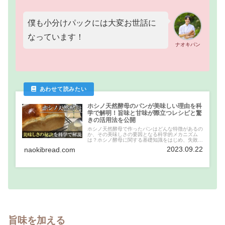
僕も小分けパックには大変お世話に
なっています！
ナオキパン
ホシノ天然酵母のパンが美味しい理由を科
学で解明！旨味と甘味が際立つレシピと驚
きの活用法を公開
ホシノ天然酵母で作ったパンはどんな特徴があるの
か、その美味しさの要因となる科学的メカニズム
は？ホシノ酵母に関する基礎知識をはじめ、失敗し
ない種起こしのコツやおすすめのレシピ紹介、パン
2023.09.22
naokibread.com
以外での活用方法の提案について。
旨味を加える