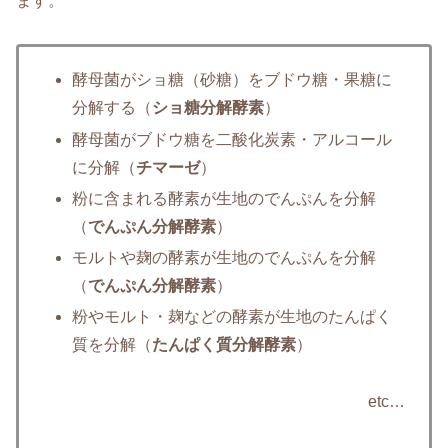
ます。
酵母菌がショ糖（砂糖）をブドウ糖・果糖に
分解する（
ショ糖分解酵素
）
酵母菌がブドウ糖を二酸化炭素・アルコール
に分解（
チマーゼ
）
粉に含まれる酵素が生地のでんぷんを分解
（
でんぷん分解酵素
）
モルトや麹の酵素が生地のでんぷんを分解
（
でんぷん分解酵素
）
粉やモルト・麹などの酵素が生地のたんぱく
質を分解（
たんぱく質分解酵素
）
etc…