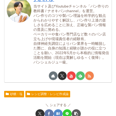
当サイト及びYoutubeチャンネル「パン作りの
教科書 / ナオキパンchannel」を運営。
パン作りのコツや製パン理論を科学的な観点
からわかりやすく解説し、パン作り上達の楽
しさを広めることに加え、正確な製パン情報
の普及に努める。
ベーカリーや食パン専門店など数々のパン店
立ち上げや現場責任者の経験有。
自律神経失調症によりパン業界を一時離脱し
た際に、自身の知識と経験が誰かの役に立つ
ことを願い、2022年5月から本格的に情報発信
活動を開始（現在は寛解しゆる～く復帰）。
パンシェルジュ一級。
砂糖・塩
レシピ調整・レシピ作成論
シェアする