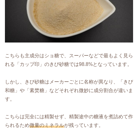
こちらも主成分はショ糖で、スーパーなどで最もよく見ら
れる「カップ印」のきび砂糖では98.8%となっています。
しかし、きび砂糖はメーカーごとに名称が異なり、「きび
和糖」や「素焚糖」などそれぞれ微妙に成分割合が違いま
す。
こちらは完全には精製せず、精製途中の糖液を煮詰めて作
られるため
微量のミネラル
が残っています。