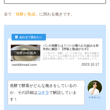
全て
「発酵と熟成」
に関わる働きです。
パンの発酵とは？パンが膨らむ仕組みを科
学的に解説！【呼吸と熟成がカギ】
パン作りの「発酵」という工程では、糖分が炭酸ガ
スとアルコールに分解されるだけでなく様々な化学
反応が同時に発生しています。それを知ることでよ
り良いパンを作るためのヒントがたくさん見えてき
2023.10.17
naokibread.com
ます。この記事では発酵工程で進む生地内の変化に
ついて科学的に解説します。
発酵で酵素がどんな働きをしているの
か、その詳細は
コチラ
で解説していま
ナオキパン
す！