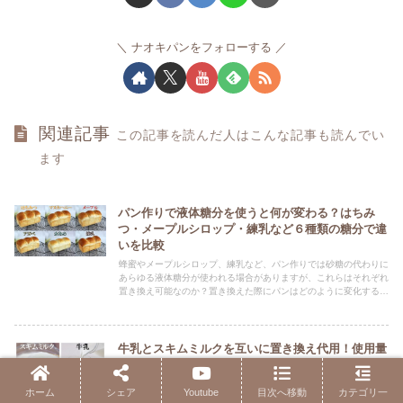
ナオキパンをフォローする
関連記事
この記事を読んだ人はこんな記事も読んでい
ます
パン作りで液体糖分を使うと何が変わる？はちみ
つ・メープルシロップ・練乳など６種類の糖分で違
いを比較
蜂蜜やメープルシロップ、練乳など、パン作りでは砂糖の代わりに
あらゆる液体糖分が使われる場合がありますが、これらはそれぞれ
置き換え可能なのか？置き換えた際にパンはどのように変化するの
か？この記事では６種類の異なる液体糖分でパンを作り比べ、生地
感や焼き上がりの違いについて解説します。
牛乳とスキムミルクを互いに置き換え代用！使用量
はどうする？違いも解説
パン作りでスキムミルクの代わりに牛乳で作りたい場合と、牛乳を
ホーム
シェア
Youtube
目次へ移動
カテゴリ一
スキムミルクで代用する場合では、置き換えのやり方が異なりま